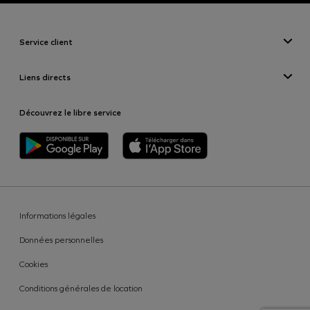
Service client
Contactez-nous
Liens directs
Nos agences
Les offres de mobilités Mobilize
FAQ : Foire aux questions
Découvrez le libre service
Renault
Réserver un véhicule
Location en agence
Libre service
Nos véhicules par gamme
Informations légales
Données personnelles
Cookies
Conditions générales de location