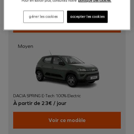
Pour en savoir plus, consultez notre
politique des cookies.
À partir de 22€ / jour
gérer les cookies
accepter les cookies
Voir ce modèle
Moyen
DACIA SPRING E-Tech 100% Electric
À partir de 23€ / jour
Voir ce modèle