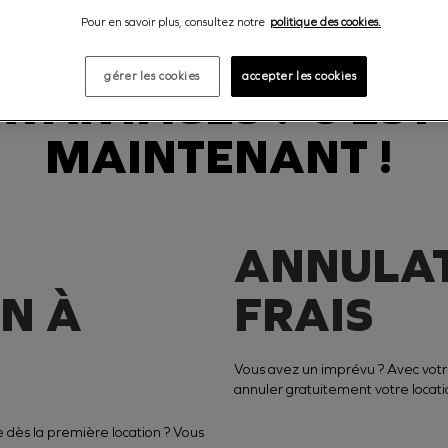
Pour en savoir plus, consultez notre
politique des cookies.
gérer les cookies
accepter les cookies
VANTAGES ? C'EST 
MAINTENANT !
ANNULAT
N À
FRAIS
Vous avez un imprévu ? Avec votr
annuler gratuitement votre locati
e dès la première location ? Vous