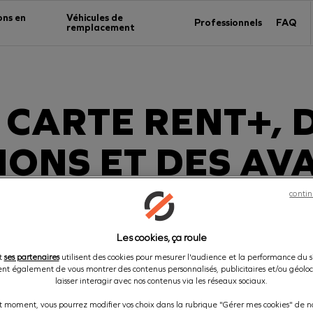
ons en
Véhicules de
Professionnels
FAQ
remplacement
 CARTE RENT+, 
IONS ET DES AV
TOUTE
contin
L'ANNÉE
Les cookies, ça roule
et
ses partenaires
utilisent des cookies pour mesurer l'audience et la performance du si
nt également de vous montrer des contenus personnalisés, publicitaires et/ou géoloca
laisser interagir avec nos contenus via les réseaux sociaux.
t moment, vous pourrez modifier vos choix dans la rubrique "Gérer mes cookies" de no