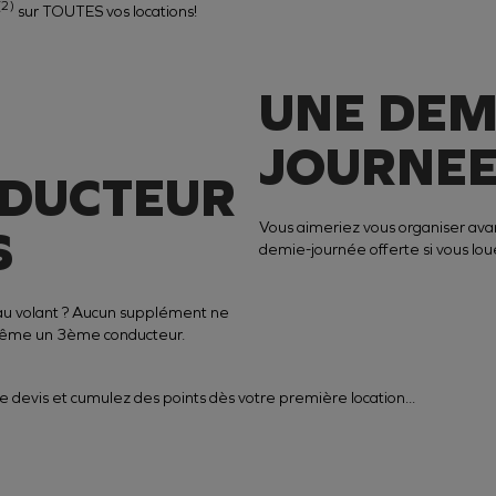
(2)
sur
TOUTES
vos locations!
UNE DEM
JOURNEE
DUCTEUR
Vous aimeriez vous organiser ava
S
demie-journée offerte si vous lo
au volant ?
A
ucun supplément
ne
 même un 3ème conducteur.
ge devis et cumulez des points dès votre première location...