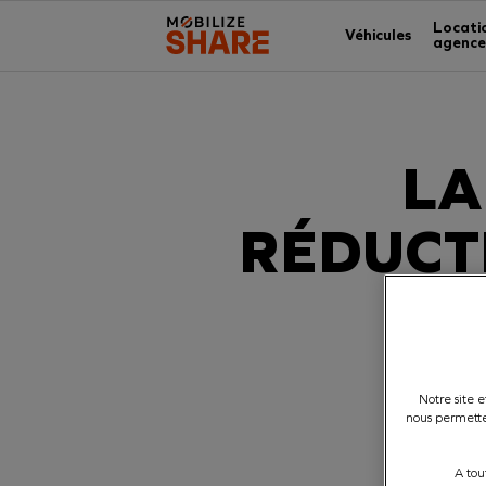
Locati
Véhicules
agence
LA
RÉDUCT
Notre site 
nous permette
A tou