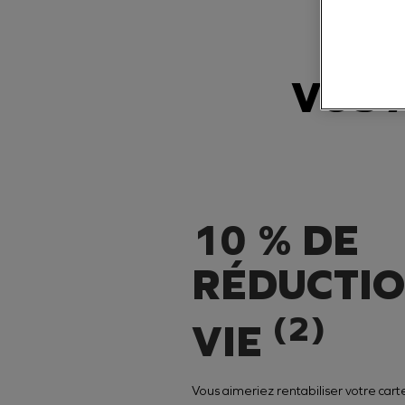
VOS A
10 % DE
RÉDUCTIO
(2)
VIE
Vous aimeriez rentabiliser votre cart