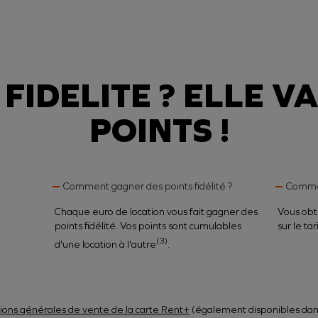
FIDELITE ? ELLE V
POINTS !
Comment gagner des points fidélité ?
Comment
Chaque euro de location vous fait gagner des
Vous obt
points fidélité. Vos points sont cumulables
sur le ta
(3)
d'une location à l'autre
.
tions générales de vente de la carte Rent+
(également disponibles dans