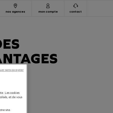
nos agences
mon compte
contact
DES
ANTAGES
uer sans accepter
te. Les cookies
lisés, et de vous
tre site.