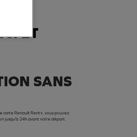
ICI ET
ION SANS
e carte Renault Rent+, vous pouvez
on jusqu'à 24h avant votre départ.