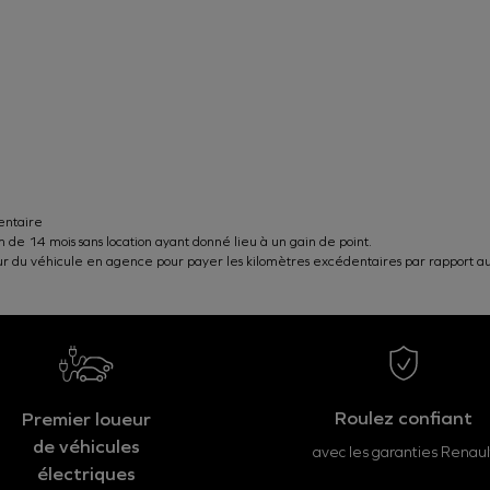
entaire
de 14 mois sans location ayant donné lieu à un gain de point.
retour du véhicule en agence pour payer les kilomètres excédentaires par rapport au 
Roulez confiant
Premier loueur
de véhicules
avec les garanties Renaul
électriques