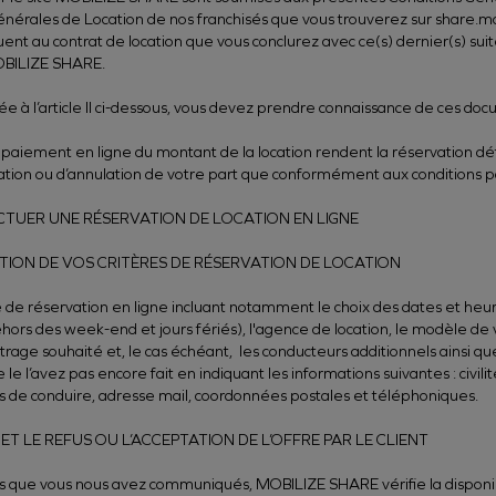
nérales de Location de nos franchisés que vous trouverez sur share.mob
ent au contrat de location que vous conclurez avec ce(s) dernier(s) suite
MOBILIZE SHARE.
 à l’article II ci-dessous, vous devez prendre connaissance de ces doc
paiement en ligne du montant de la location rendent la réservation déf
cation ou d’annulation de votre part que conformément aux conditions p
ECTUER UNE RÉSERVATION DE LOCATION EN LIGNE
ECTION DE VOS CRITÈRES DE RÉSERVATION DE LOCATION
ire de réservation en ligne incluant notamment le choix des dates et heu
dehors des week-end et jours fériés), l'agence de location, le modèle de 
age souhaité et, le cas échéant, les conducteurs additionnels ainsi qu
le l’avez pas encore fait en indiquant les informations suivantes : civi
s de conduire, adresse mail, coordonnées postales et téléphoniques.
 ET LE REFUS OU L’ACCEPTATION DE L’OFFRE PAR LE CLIENT
ns que vous nous avez communiqués, MOBILIZE SHARE vérifie la disponibi