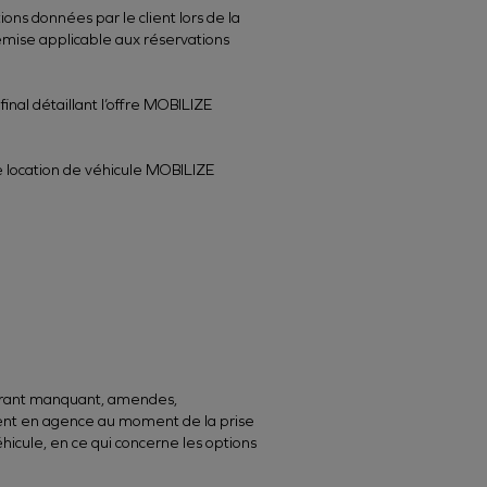
ons données par le client lors de la
la remise applicable aux réservations
final détaillant l’offre MOBILIZE
de location de véhicule MOBILIZE
burant manquant, amendes,
ment en agence au moment de la prise
cule, en ce qui concerne les options