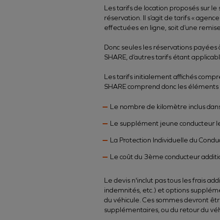
Les tarifs de location proposés sur le
réservation. Il s’agit de tarifs « agenc
effectuées en ligne, soit d’une remis
Donc seules les réservations payées à 
SHARE, d’autres tarifs étant applica
Les tarifs initialement affichés comp
SHARE comprend donc les éléments s
Le nombre de kilomètre inclus dans 
Le supplément jeune conducteur le
La Protection Individuelle du Condu
Le coût du 3ème conducteur additio
Le devis n'inclut pas tous les frai
indemnités, etc.) et options supplé
du véhicule. Ces sommes devront êtr
supplémentaires, ou du retour du véhi