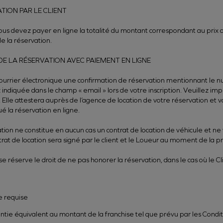
ATION PAR LE CLIENT
ous devez payer en ligne la totalité du montant correspondant au prix d
e la réservation.
DE LA RÉSERVATION AVEC PAIEMENT EN LIGNE
rrier électronique une confirmation de réservation mentionnant le nu
 indiquée dans le champ « email » lors de votre inscription. Veuillez im
. Elle attestera auprès de l’agence de location de votre réservation et vo
é la réservation en ligne.
ation ne constitue en aucun cas un contrat de location de véhicule et ne
trat de location sera signé par le client et le Loueur au moment de la p
se réserve le droit de ne pas honorer la réservation, dans le cas où le Cli
e requise
ntie équivalent au montant de la franchise tel que prévu par les Condi