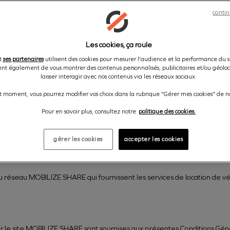
contin
étente
mentaires
Les cookies, ça roule
et
ses partenaires
utilisent des cookies pour mesurer l'audience et la performance du si
nt également de vous montrer des contenus personnalisés, publicitaires et/ou géoloca
ité la location de courte durée de véhicules utilitaires et de tourisme 
laisser interagir avec nos contenus via les réseaux sociaux.
t moment, vous pourrez modifier vos choix dans la rubrique "Gérer mes cookies" de no
d'agences réparties sur tout le territoire français qui sont exploitées pa
Pour en savoir plus, consultez notre
politique des cookies.
n site Internet, consultable à l'adresse share.mobilize.fr, sur lequel l
s avec prépaiement en ligne dans les conditions ci-après exposées.
gérer les cookies
accepter les cookies
onne dont les coordonnées sont indiquées dans la rubrique « identificatio
 réseau MOBILIZE SHARE qui fournissent les services de location de véhi
sur le site MOBILIZE SHARE sont soumises aux présentes Conditions Gén