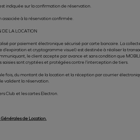
est indiquée sur la confirmation de réservation.
on associée à la réservation confirmée.
N DE LA LOCATION
alisé par paiement électronique sécurisé par carte bancaire. La collect
te d’expiration et cryptogramme visuel) est destinée à réaliser la trans
 communiquant, le client accepte par avance et sans condition que MOBI
saisies sont cryptées et protégées contre l’interception de tiers.
e fois, du montant de la location et la réception par courrier électroni
 valident la réservation.
s Club et les cartes Electron.
 Générales de Location.