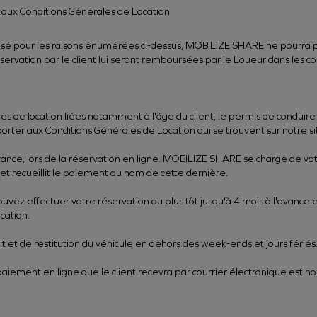
s aux Conditions Générales de Location
finalisé pour les raisons énumérées ci-dessus, MOBILIZE SHARE ne pourra
rvation par le client lui seront remboursées par le Loueur dans les cond
ales de location liées notamment à l'âge du client, le permis de condu
reporter aux Conditions Générales de Location qui se trouvent sur notre si
avance, lors de la réservation en ligne. MOBILIZE SHARE se charge de v
et recueillit le paiement au nom de cette dernière.
uvez effectuer votre réservation au plus tôt jusqu'à 4 mois à l'avance e
cation.
it et de restitution du véhicule en dehors des week-ends et jours fériés
aiement en ligne que le client recevra par courrier électronique est no