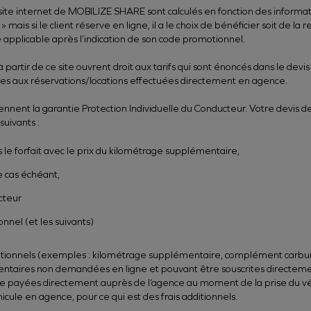
 site internet de MOBILIZE SHARE sont calculés en fonction des informati
e » mais si le client réserve en ligne, il a le choix de bénéficier soit de 
e applicable après l’indication de son code promotionnel.
partir de ce site ouvrent droit aux tarifs qui sont énoncés dans le devis 
bles aux réservations/locations effectuées directement en agence.
rennent la garantie Protection Individuelle du Conducteur. Votre devis 
uivants :
le forfait avec le prix du kilométrage supplémentaire,
 cas échéant,
cteur
nnel (et les suivants)
s additionnels (exemples : kilométrage supplémentaire, complément car
mentaires non demandées en ligne et pouvant être souscrites directe
e payées directement auprès de l’agence au moment de la prise du véhi
cule en agence, pour ce qui est des frais additionnels.