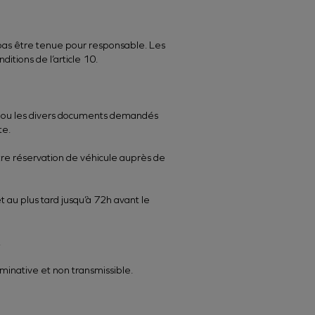
 pas être tenue pour responsable. Les
itions de l’article 10.
ire ou les divers documents demandés
te.
otre réservation de véhicule auprès de
t au plus tard jusqu’à 72h avant le
.
minative et non transmissible.