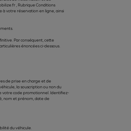
ilize.fr , Rubrique Conditions
 à votre réservation en ligne, ainsi
uments.
initive. Par conséquent, cette
articulières énoncées ci-dessous.
res de prise en charge et de
véhicule, la souscription ou non du
e votre code promotionnel. Identifiez-
lité, nom et prénom, date de
lité du véhicule.